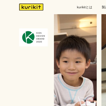
kurikitとは
製