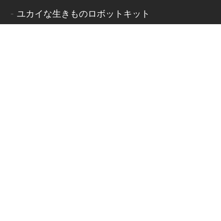
ユカイな生きものロボットキット
ユカイなぼうけんクラフトキット
ユカイな乗りものロボットキット
ココロキット
プログラミングシリーズ
ココロキット＋
拡張パーツ
ばんのうジョイント
kurikitタイヤ2